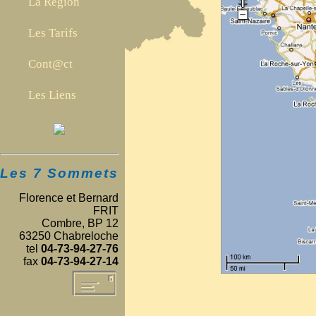
La Région
Les Tarifs
Cont@ct
Les Liens
Les 7 Sommets
Florence et Bernard
FRIT
Combre, BP 12
63250 Chabreloche
tel
04-73-94-27-76
fax
04-73-94-27-14