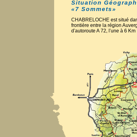
Situation Géograph
«7 Sommets»
CHABRELOCHE est situé dan
frontière entre la région Auv
d'autoroute A 72, l'une à 6 Km 